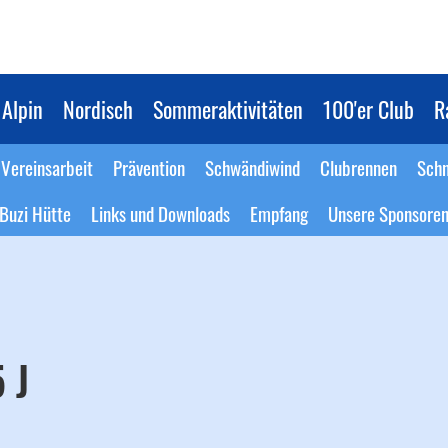
Alpin
Nordisch
Sommeraktivitäten
100'er Club
R
Vereinsarbeit
Prävention
Schwändiwind
Clubrennen
Schn
Buzi Hütte
Links und Downloads
Empfang
Unsere Sponsore
 J