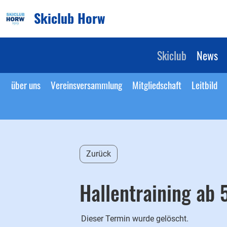
Skiclub Horw
Skiclub
News
über uns
Vereinsversammlung
Mitgliedschaft
Leitbild
Zurück
Hallentraining ab 5
Dieser Termin wurde gelöscht.