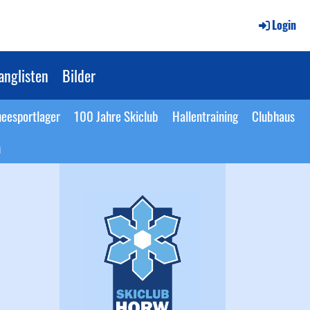
Login
anglisten
Bilder
eesportlager
100 Jahre Skiclub
Hallentraining
Clubhaus
n