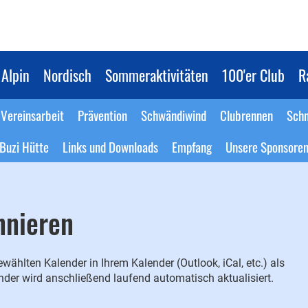
Alpin
Nordisch
Sommeraktivitäten
100'er Club
R
Vereinsarbeit
Prävention
Schwändiwind
Clubrennen
Schn
Buzi Hütte
Links und Downloads
Empfang
Unsere Sponsore
nnieren
wählten Kalender in Ihrem Kalender (Outlook, iCal, etc.) als
er wird anschließend laufend automatisch aktualisiert.