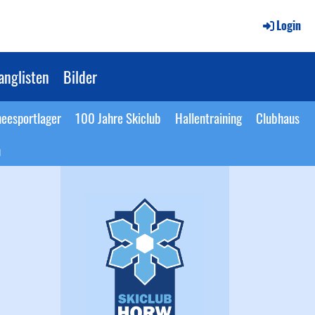
Login
anglisten
Bilder
eesportlager
100 Jahre Skiclub
Hallentraining
Clubhaus
n