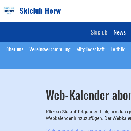
Skiclub Horw
Skiclub
News
über uns
Vereinsversammlung
Mitgliedschaft
Leitbild
Web-Kalender abo
Klicken Sie auf folgenden Link, um den ge
Webkalender hinzuzufügen. Der Webkalend
"Kalender mit allen Terminen" abonnieren