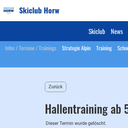
Skiclub Horw
Skiclub
News
Infos / Termine / Trainings
Strategie Alpin
Training
Schn
Zurück
Hallentraining ab 5
Dieser Termin wurde gelöscht.