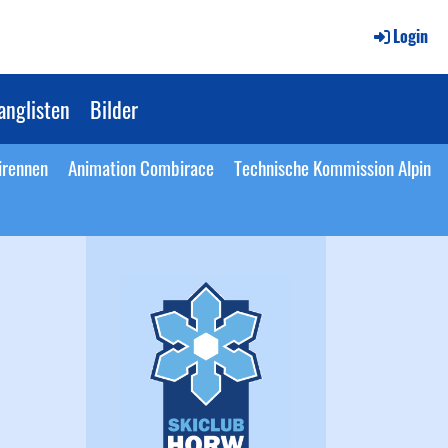
Login
anglisten
Bilder
irennen
Animation Combirace
Technische Kommission Alpin