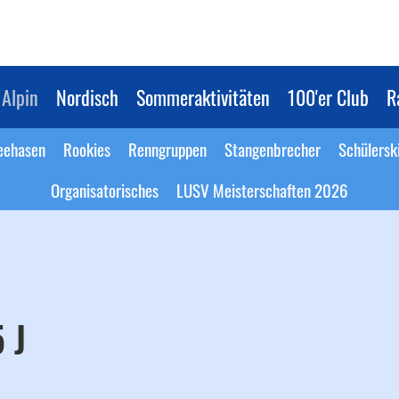
Alpin
Nordisch
Sommeraktivitäten
100'er Club
R
eehasen
Rookies
Renngruppen
Stangenbrecher
Schülersk
Organisatorisches
LUSV Meisterschaften 2026
 J