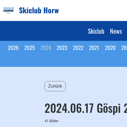
Skiclub Horw
Skiclub
News
2026
2025
2024
2023
2022
2021
2020
20
Zurück
2024.06.17 Göspi
41 Bilder