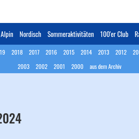
Alpin
Nordisch
Sommeraktivitäten
100'er Club
R
19
2018
2017
2016
2015
2014
2013
2012
20
2003
2002
2001
2000
aus dem Archiv
 2024