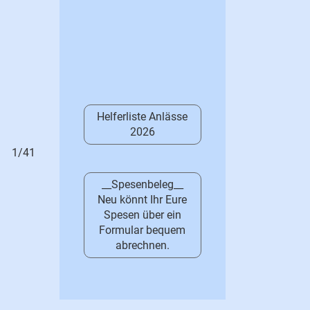
Helferliste Anlässe
2026
1/41
Gönner- und Fun-A
__Spesenbeleg__
Neu könnt Ihr Eure
Spesen über ein
Formular bequem
abrechnen.