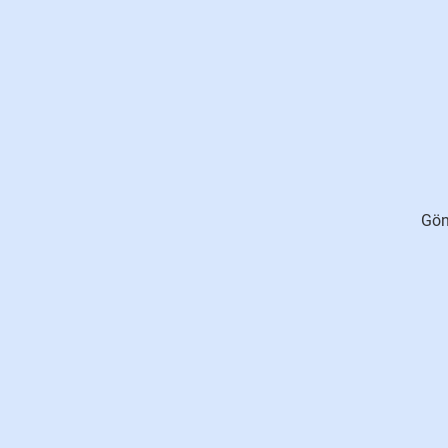
41/41
Gön