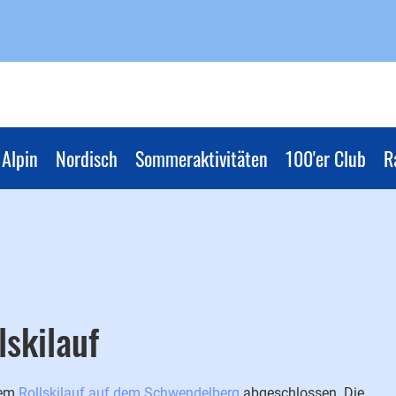
Alpin
Nordisch
Sommeraktivitäten
100'er Club
R
skilauf
dem
Rollskilauf auf dem Schwendelberg
abgeschlossen. Die