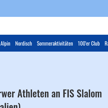
Alpin
Nordisch
Sommeraktivitäten
100'er Club
R
rwer Athleten an FIS Slalom
alien)