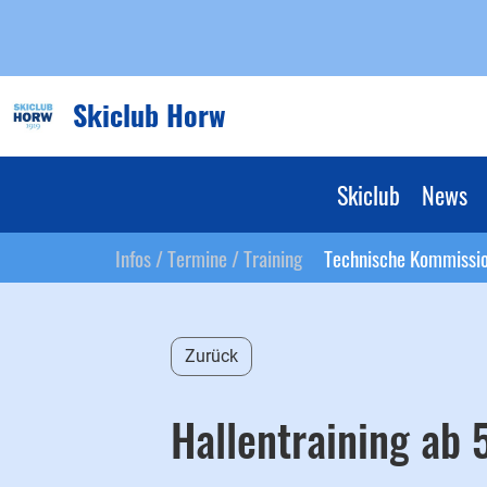
Skiclub Horw
Skiclub
News
Infos / Termine / Training
Technische Kommissi
Zurück
Hallentraining ab 