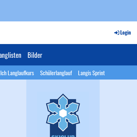
Login
anglisten
Bilder
lch Langlaufkurs
Schülerlanglauf
Langis Sprint