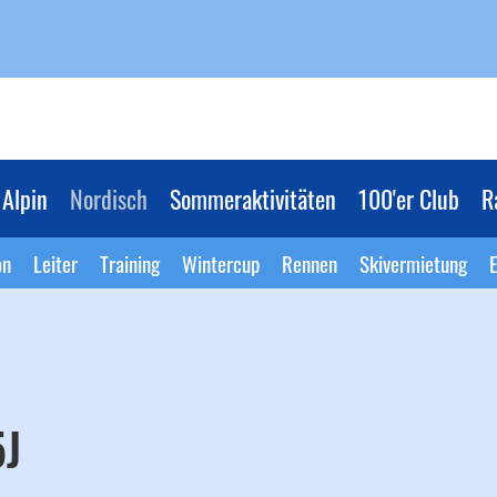
Alpin
Nordisch
Sommeraktivitäten
100'er Club
R
on
Leiter
Training
Wintercup
Rennen
Skivermietung
E
5J