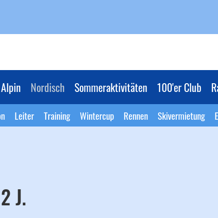
Alpin
Nordisch
Sommeraktivitäten
100'er Club
R
on
Leiter
Training
Wintercup
Rennen
Skivermietung
E
2 J.