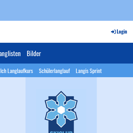
Login
anglisten
Bilder
lch Langlaufkurs
Schülerlanglauf
Langis Sprint