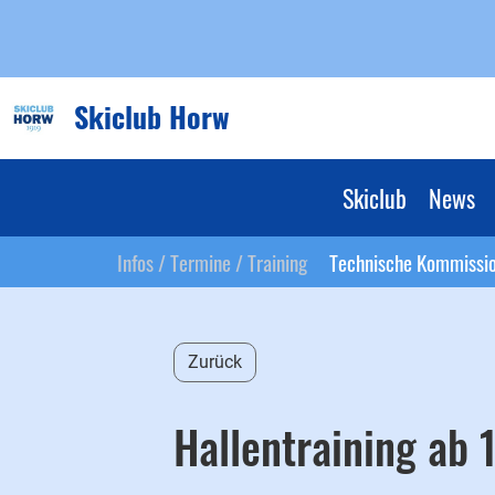
Skiclub Horw
Skiclub
News
Infos / Termine / Training
Technische Kommissi
Zurück
Hallentraining ab 1