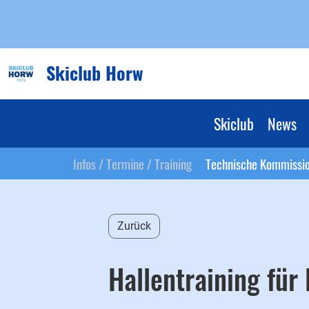
Skiclub Horw
Skiclub
News
Infos / Termine / Training
Technische Kommissi
Zurück
Hallentraining für