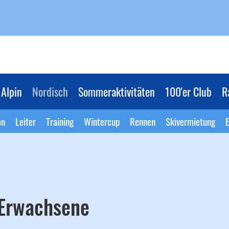
Alpin
Nordisch
Sommeraktivitäten
100'er Club
R
on
Leiter
Training
Wintercup
Rennen
Skivermietung
E
 Erwachsene