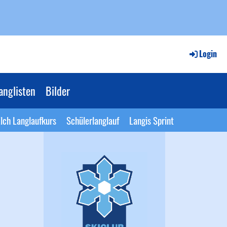
Login
anglisten
Bilder
lch Langlaufkurs
Schülerlanglauf
Langis Sprint