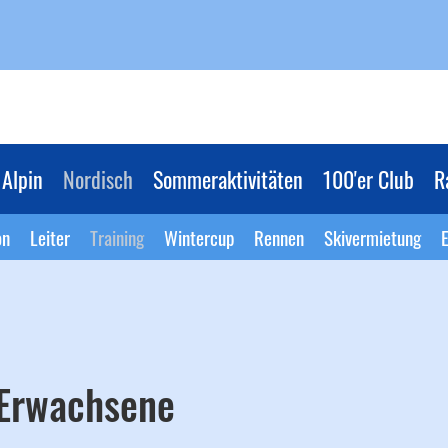
Alpin
Nordisch
Sommeraktivitäten
100'er Club
R
on
Leiter
Training
Wintercup
Rennen
Skivermietung
E
 Erwachsene