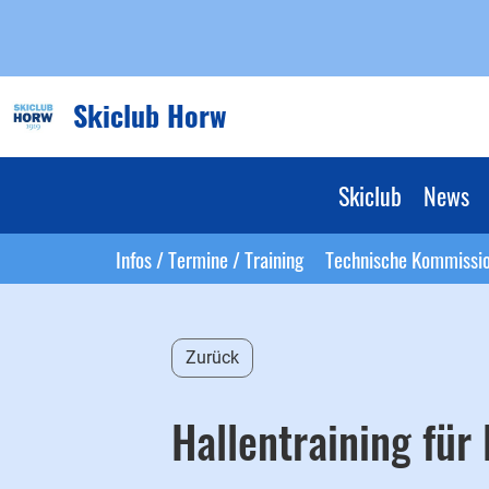
Skiclub Horw
Skiclub
News
Infos / Termine / Training
Technische Kommissi
Zurück
Hallentraining für