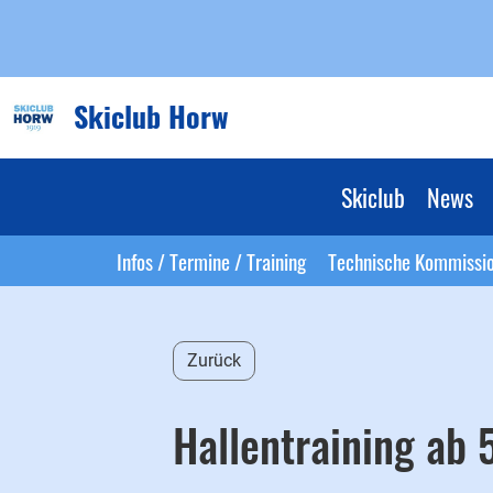
Skiclub Horw
Skiclub
News
Infos / Termine / Training
Technische Kommissi
Zurück
Hallentraining ab 5