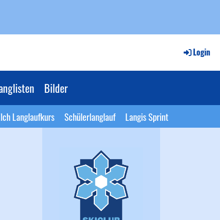
Login
anglisten
Bilder
lch Langlaufkurs
Schülerlanglauf
Langis Sprint