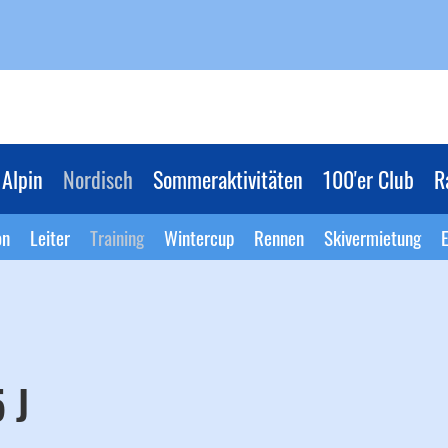
Alpin
Nordisch
Sommeraktivitäten
100'er Club
R
on
Leiter
Training
Wintercup
Rennen
Skivermietung
E
 J