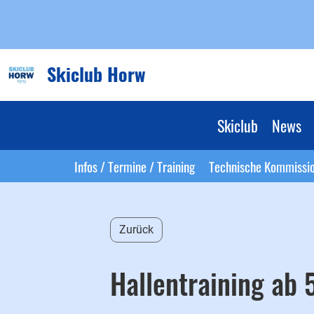
Skiclub Horw
Skiclub
News
Infos / Termine / Training
Technische Kommissi
Zurück
Hallentraining ab 5