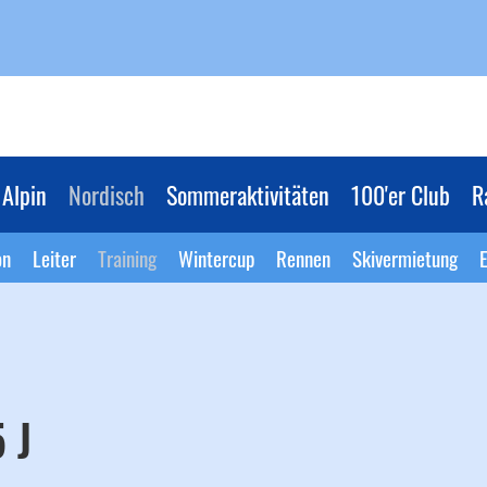
Alpin
Nordisch
Sommeraktivitäten
100'er Club
R
on
Leiter
Training
Wintercup
Rennen
Skivermietung
E
 J