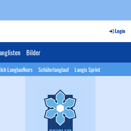
Login
anglisten
Bilder
lch Langlaufkurs
Schülerlanglauf
Langis Sprint