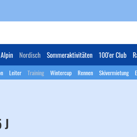
Alpin
Nordisch
Sommeraktivitäten
100'er Club
R
on
Leiter
Training
Wintercup
Rennen
Skivermietung
E
 J