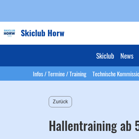
Skiclub Horw
Skiclub
News
Infos / Termine / Training
Technische Kommissi
Zurück
Hallentraining ab 5