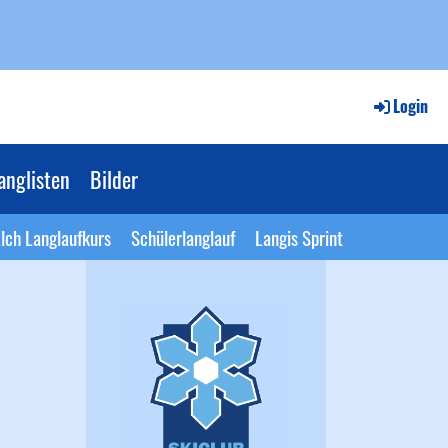
Login
anglisten
Bilder
lch Langlaufkurs
Schülerlanglauf
Langis Sprint