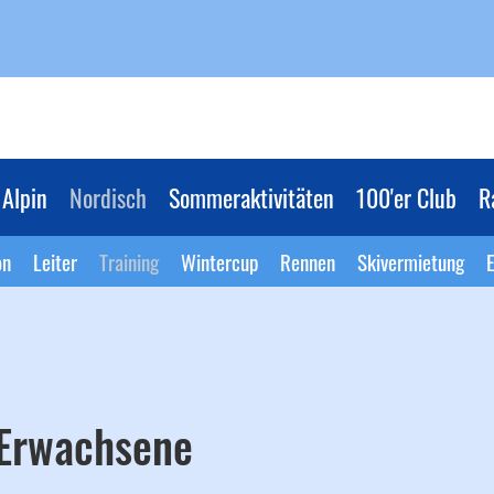
Alpin
Nordisch
Sommeraktivitäten
100'er Club
R
on
Leiter
Training
Wintercup
Rennen
Skivermietung
E
 Erwachsene