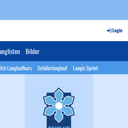
Login
anglisten
Bilder
lch Langlaufkurs
Schülerlanglauf
Langis Sprint