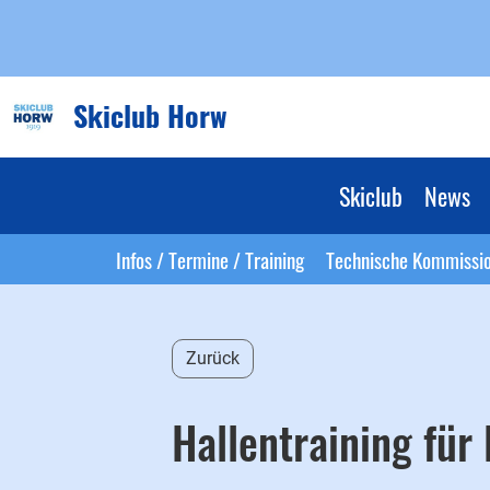
Skiclub Horw
Skiclub
News
Infos / Termine / Training
Technische Kommissi
Zurück
Hallentraining für