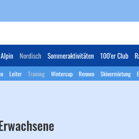
Alpin
Nordisch
Sommeraktivitäten
100'er Club
R
on
Leiter
Training
Wintercup
Rennen
Skivermietung
E
 Erwachsene