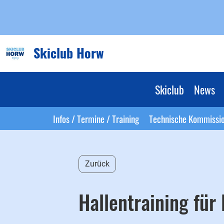
Skiclub Horw
Skiclub
News
Infos / Termine / Training
Technische Kommissi
Zurück
Hallentraining für