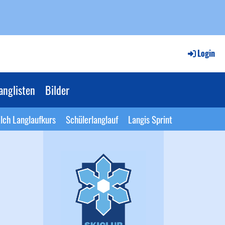
Login
anglisten
Bilder
lch Langlaufkurs
Schülerlanglauf
Langis Sprint