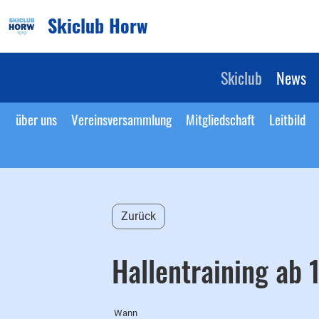
Skiclub Horw
Skiclub
News
über uns
Vereinsversammlung
Mitgliedschaft
Leitbild
Zurück
Hallentraining ab 1
Wann