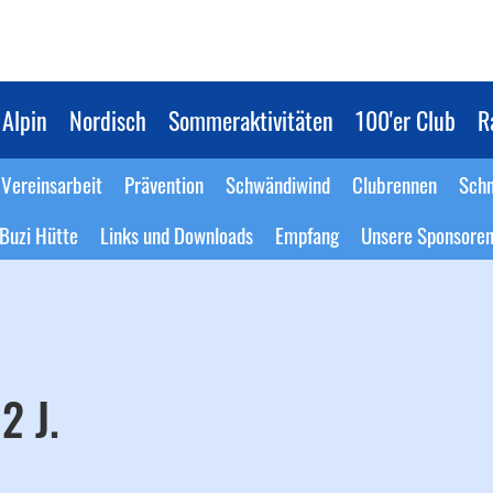
Alpin
Nordisch
Sommeraktivitäten
100'er Club
R
Vereinsarbeit
Prävention
Schwändiwind
Clubrennen
Schn
Buzi Hütte
Links und Downloads
Empfang
Unsere Sponsore
2 J.