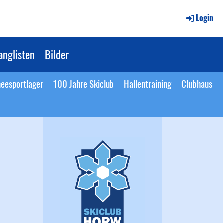
Login
anglisten
Bilder
eesportlager
100 Jahre Skiclub
Hallentraining
Clubhaus
n