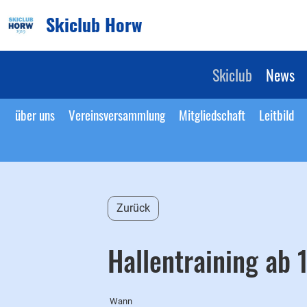
Skiclub Horw
Skiclub
News
über uns
Vereinsversammlung
Mitgliedschaft
Leitbild
Zurück
Hallentraining ab 1
Wann