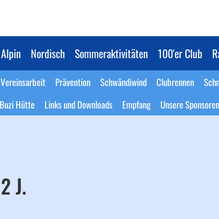
Alpin
Nordisch
Sommeraktivitäten
100'er Club
R
Vereinsarbeit
Prävention
Schwändiwind
Clubrennen
Schn
Buzi Hütte
Links und Downloads
Empfang
Unsere Sponsore
2 J.