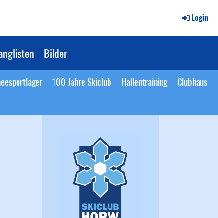
Login
anglisten
Bilder
eesportlager
100 Jahre Skiclub
Hallentraining
Clubhaus
n