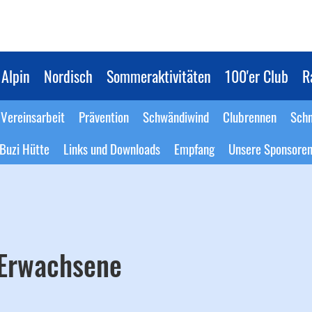
Alpin
Nordisch
Sommeraktivitäten
100'er Club
R
Vereinsarbeit
Prävention
Schwändiwind
Clubrennen
Schn
Buzi Hütte
Links und Downloads
Empfang
Unsere Sponsore
 Erwachsene