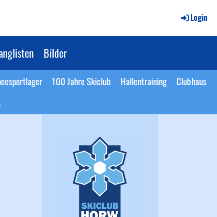
Login
anglisten
Bilder
eesportlager
100 Jahre Skiclub
Hallentraining
Clubhaus
n