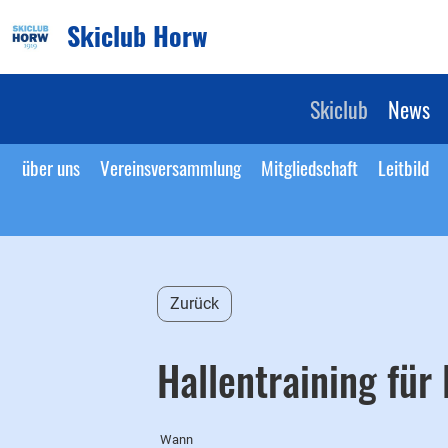
Skiclub Horw
Skiclub
News
über uns
Vereinsversammlung
Mitgliedschaft
Leitbild
Zurück
Hallentraining für
Wann