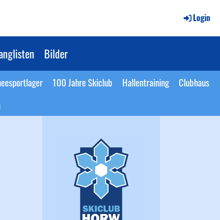
Login
anglisten
Bilder
eesportlager
100 Jahre Skiclub
Hallentraining
Clubhaus
n