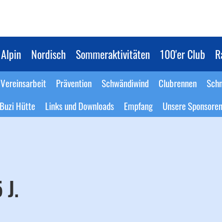
Alpin
Nordisch
Sommeraktivitäten
100'er Club
R
Vereinsarbeit
Prävention
Schwändiwind
Clubrennen
Schn
Buzi Hütte
Links und Downloads
Empfang
Unsere Sponsore
 J.