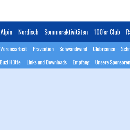
Alpin
Nordisch
Sommeraktivitäten
100'er Club
R
Vereinsarbeit
Prävention
Schwändiwind
Clubrennen
Schn
Buzi Hütte
Links und Downloads
Empfang
Unsere Sponsore