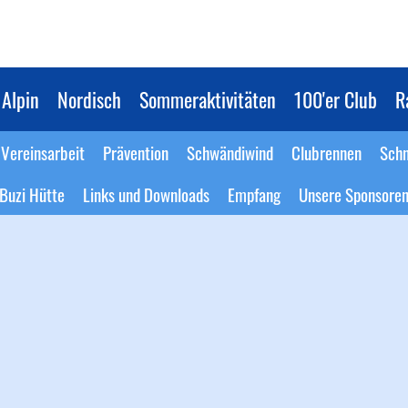
Alpin
Nordisch
Sommeraktivitäten
100'er Club
R
Vereinsarbeit
Prävention
Schwändiwind
Clubrennen
Schn
Buzi Hütte
Links und Downloads
Empfang
Unsere Sponsore