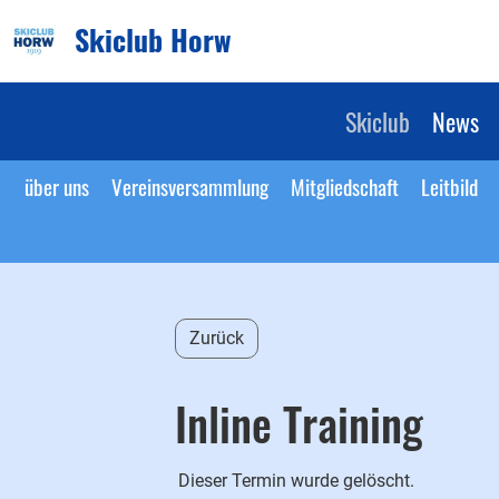
Skiclub Horw
Skiclub
News
über uns
Vereinsversammlung
Mitgliedschaft
Leitbild
Zurück
Inline Training
Dieser Termin wurde gelöscht.