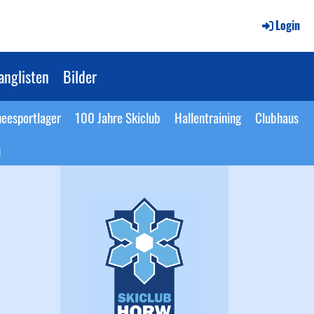
Login
anglisten
Bilder
eesportlager
100 Jahre Skiclub
Hallentraining
Clubhaus
n