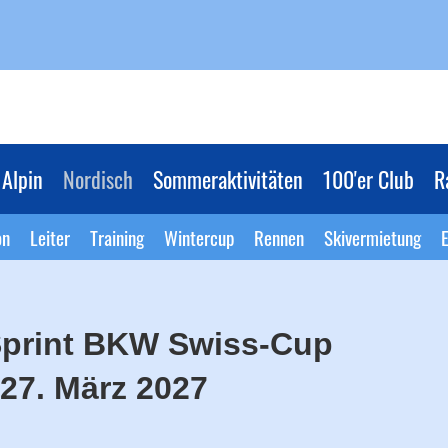
Alpin
Nordisch
Sommeraktivitäten
100'er Club
R
on
Leiter
Training
Wintercup
Rennen
Skivermietung
E
Sprint BKW Swiss-Cup
27. März 2027