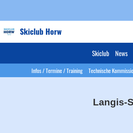
Skiclub Horw
Skiclub
News
Infos / Termine / Training
Technische Kommissi
Langis-