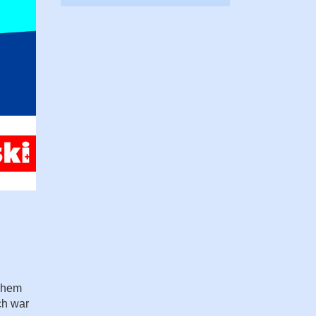
lchem
ch war