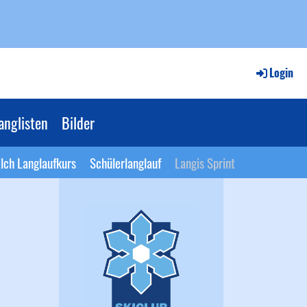
Login
anglisten
Bilder
lch Langlaufkurs
Schülerlanglauf
Langis Sprint