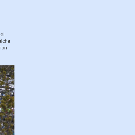
ei
elche
chon